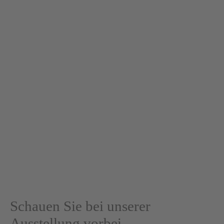
führt die Tochter den Betrieb
Über
liegt der Betrieb in der Familie Reindl
Seit
Ihr kompetenter Berater in Sachen FLIESEN
Die
mit der größten Ausstellung
im Oberland
Schauen Sie bei unserer
Ausstellung vorbei.